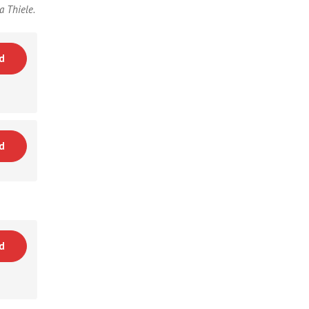
a Thiele.
d
d
d