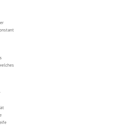
er
konstant
s
 welches
r
tät
e
eife