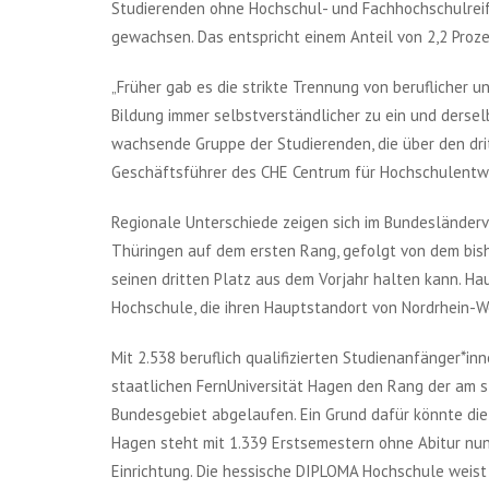
Studierenden ohne Hochschul- und Fachhochschulreif
gewachsen. Das entspricht einem Anteil von 2,2 Proz
„Früher gab es die strikte Trennung von beruflicher 
Bildung immer selbstverständlicher zu ein und derselbe
wachsende Gruppe der Studierenden, die über den dr
Geschäftsführer des CHE Centrum für Hochschulentw
Regionale Unterschiede zeigen sich im Bundesländerve
Thüringen auf dem ersten Rang, gefolgt von dem bishe
seinen dritten Platz aus dem Vorjahr halten kann. Ha
Hochschule, die ihren Hauptstandort von Nordrhein-We
Mit 2.538 beruflich qualifizierten Studienanfänger*in
staatlichen FernUniversität Hagen den Rang der am 
Bundesgebiet abgelaufen. Ein Grund dafür könnte die 
Hagen steht mit 1.339 Erstsemestern ohne Abitur nun 
Einrichtung. Die hessische DIPLOMA Hochschule weis