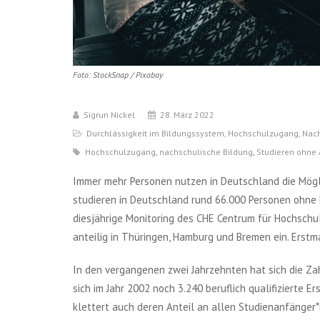
Foto: StockSnap / Pixabay
Sigrun Nickel
28. März 2022
Durchlässigkeit im Bildungssystem
,
Hochschulzugang
,
Nach
Hochschulzugang
,
nachschulische Bildung
,
Studieren ohne 
Immer mehr Personen nutzen in Deutschland die Möglich
studieren in Deutschland rund 66.000 Personen ohne
diesjährige Monitoring des CHE Centrum für Hochschul
anteilig in Thüringen, Hamburg und Bremen ein. Erst
In den vergangenen zwei Jahrzehnten hat sich die Zah
sich im Jahr 2002 noch 3.240 beruflich qualifizierte Er
klettert auch deren Anteil an allen Studienanfänger*