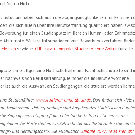
rt Sigrun Nickel.
izinstudium haben sich auch die Zugangsmöglichkeiten für Personen 
nden, die sich allein über ihre Berufserfahrung qualifiziert haben, zwis
 Bewerbung für einen Studienplatz im Bereich Human- oder Zahnmediz
ie Abiturnote. Weitere Informationen zum Bewerbungsverfahren finden
 Medizin
sowie im
CHE kurz + kompakt Studieren ohne Abitur
für alle
platz ohne allgemeine Hochschulreife und Fachhochschulreife sind i
er Nachweis von Berufserfahrung. Je höher die im Beruf erworbene
ößer ist auch die Auswahl an Studiengängen, die studiert werden könne
nline-Studienführer
www.studieren-ohne-abitur.de
.
Dort finden sich viele 
 und Länderebene. Datengrundlage sind Angaben des Statistischen Bunde
ische Zugangsberechtigung finden hier fundierte Informationen zu den
eboten der Hochschulen. Zusätzlich bietet das Portal zahlreiche nützli
rungs- und Beratungscheck. Die Publikation „
Update 2022: Studieren ohn