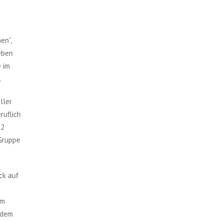
en”,
neben
 im
.
ller
ruflich
12
 Gruppe
ck auf
im
 dem