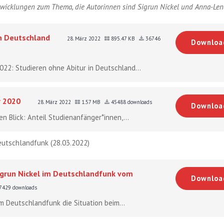
ntwicklungen zum Thema, die Autorinnen sind Sigrun Nickel und Anna-Len
in Deutschland
28. März 2022
895.47 KB
36746
Downloa
2022: Studieren ohne Abitur in Deutschland...
r 2020
28. März 2022
1.57 MB
45488 downloads
Downloa
n Blick: Anteil Studienanfänger*innen,...
Deutschlandfunk (28.03.2022)
Sigrun Nickel im Deutschlandfunk vom
Downloa
7429 downloads
em Deutschlandfunk die Situation beim...