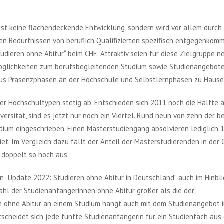
ist keine flächendeckende Entwicklung, sondern wird vor allem durch
n Bedürfnissen von beruflich Qualifizierten spezifisch entgegenkomm
tudieren ohne Abitur“ beim CHE. Attraktiv seien für diese Zielgruppe 
glichkeiten zum berufsbegleitenden Studium sowie Studienangebote
 aus Präsenzphasen an der Hochschule und Selbstlernphasen zu Hause
er Hochschultypen stetig ab. Entschieden sich 2011 noch die Hälfte a
ersität, sind es jetzt nur noch ein Viertel. Rund neun von zehn der be
udium eingeschrieben. Einen Masterstudiengang absolvieren lediglich 
et. Im Vergleich dazu fällt der Anteil der Masterstudierenden in der
s doppelt so hoch aus.
n „Update 2022: Studieren ohne Abitur in Deutschland“ auch im Hinbli
Zahl der Studienanfängerinnen ohne Abitur größer als die der
en ohne Abitur an einem Studium hängt auch mit dem Studienangebot 
scheidet sich jede fünfte Studienanfängerin für ein Studienfach aus