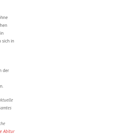
ohne
chen
in
 sich in
n der
n.
aktuelle
samtes
che
e Abitur