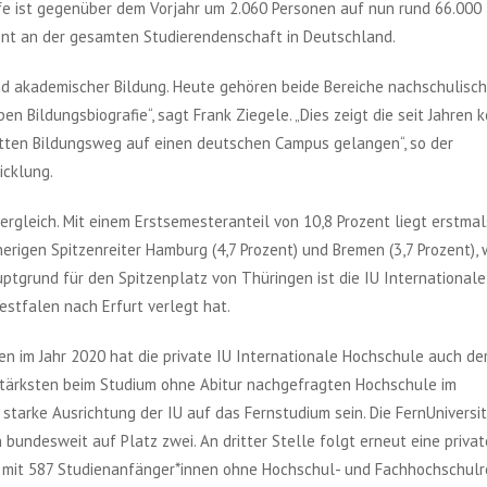
e ist gegenüber dem Vorjahr um 2.060 Personen auf nun rund 66.000
ent an der gesamten Studierendenschaft in Deutschland.
und akademischer Bildung. Heute gehören beide Bereiche nachschulisch
n Bildungsbiografie“, sagt Frank Ziegele. „Dies zeigt die seit Jahren 
itten Bildungsweg auf einen deutschen Campus gelangen“, so der
icklung.
rgleich. Mit einem Erstsemesteranteil von 10,8 Prozent liegt erstmal
rigen Spitzenreiter Hamburg (4,7 Prozent) und Bremen (3,7 Prozent),
uptgrund für den Spitzenplatz von Thüringen ist die IU Internationale
stfalen nach Erfurt verlegt hat.
nen im Jahr 2020 hat die private IU Internationale Hochschule auch de
stärksten beim Studium ohne Abitur nachgefragten Hochschule im
starke Ausrichtung der IU auf das Fernstudium sein. Die FernUniversi
bundesweit auf Platz zwei. An dritter Stelle folgt erneut eine privat
t mit 587 Studienanfänger*innen ohne Hochschul- und Fachhochschulr