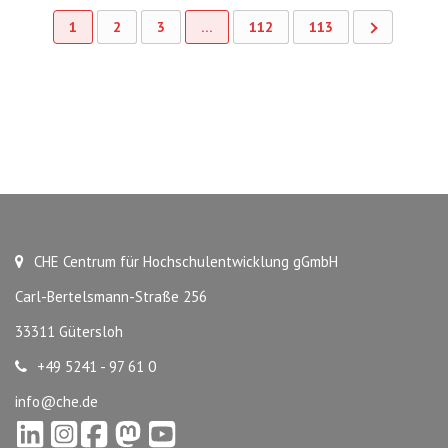
1
2
3
…
112
113
CHE Centrum für Hochschulentwicklung gGmbH
Carl-Bertelsmann-Straße 256
33311 Gütersloh
+49 5241 - 97 61 0
info@che.de