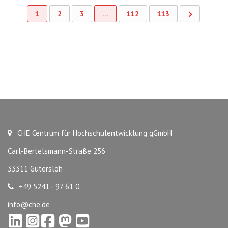
1
2
3
…
112
113
CHE Centrum für Hochschulentwicklung gGmbH
Carl-Bertelsmann-Straße 256
33311 Gütersloh
+49 5241 - 97 61 0
info@che.de