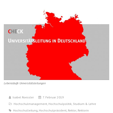
Lebensläufe Universitätsleitungen
Isabel Roessler
7. Februar 2019
Hochschulmanagement
,
Hochschulpolitik
,
Studium & Lehre
Hochschulleitung
,
Hochschulpräsident
,
Rektor
,
Rektorin