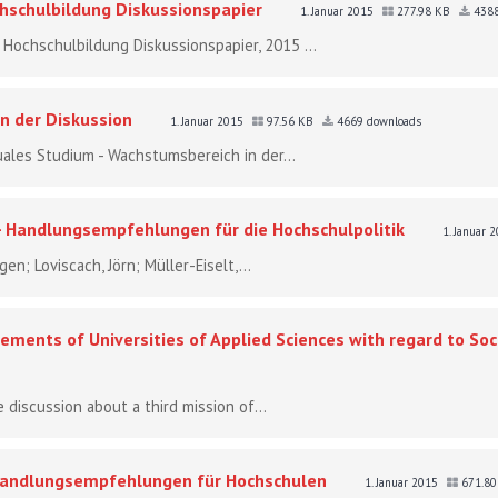
chschulbildung Diskussionspapier
1. Januar 2015
277.98 KB
4388
 Hochschulbildung Diskussionspapier, 2015 ...
n der Diskussion
1. Januar 2015
97.56 KB
4669 downloads
uales Studium - Wachstumsbereich in der...
 Handlungsempfehlungen für die Hochschulpolitik
1. Januar 
gen; Loviscach, Jörn; Müller-Eiselt,...
ements of Universities of Applied Sciences with regard to Soc
 discussion about a third mission of...
Handlungsempfehlungen für Hochschulen
1. Januar 2015
671.8