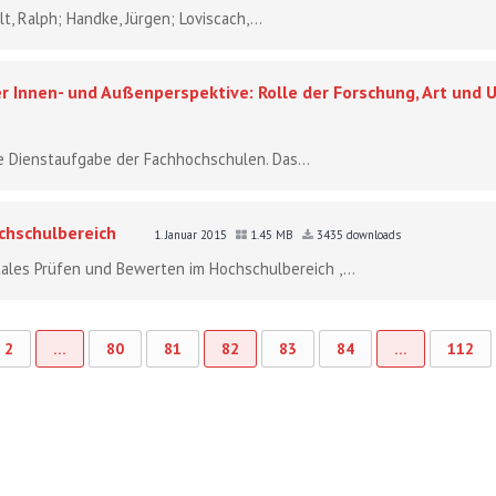
lt, Ralph; Handke, Jürgen; Loviscach,...
r Innen- und Außenperspektive: Rolle der Forschung, Art und
e Dienstaufgabe der Fachhochschulen. Das...
chschulbereich
1. Januar 2015
1.45 MB
3435 downloads
gitales Prüfen und Bewerten im Hochschulbereich ,...
2
…
80
81
82
83
84
…
112