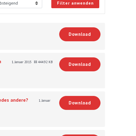
Filter anwenden
Download
n
1. Januar 2015
444.92 KB
Download
jedes andere?
1. Januar
Download