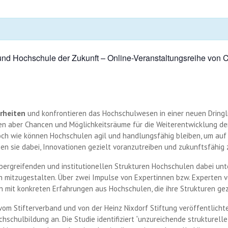
 und Hochschule der Zukunft – Online-Veranstaltungsreihe von 
erheiten
und konfrontieren das Hochschulwesen in einer neuen Dringl
aber Chancen und Möglichkeitsräume für die Weiterentwicklung der H
och wie können Hochschulen agil und handlungsfähig bleiben, um au
 sie dabei, Innovationen gezielt voranzutreiben und zukunftsfähig 
bergreifenden und institutionellen Strukturen Hochschulen dabei un
 mitzugestalten. Über zwei Impulse von Expertinnen bzw. Experten v
n mit konkreten Erfahrungen aus Hochschulen, die ihre Strukturen gez
vom Stifterverband und von der Heinz Nixdorf Stiftung veröffentlich
chulbildung an. Die Studie identifiziert “unzureichende strukturelle u