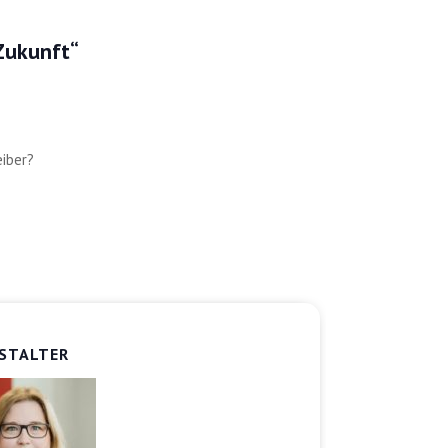
 Zukunft“
eiber?
STALTER