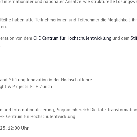
d internationaler und nationaler Ansätze, wie strukturelle Lösungs
 Reihe haben alle Teilnehmerinnen und Teilnehmer die Möglichkeit, ih
ren.
peration von dem
CHE Centrum für Hochschulentwicklung
und dem
Sti
.
tand, Stiftung Innovation in der Hochschullehre
ight & Projects, ETH Zürich
on und Internationalisierung, Programmbereich Digitale Transformation
 CHE Centrum für Hochschulentwicklung
025, 12:00 Uhr