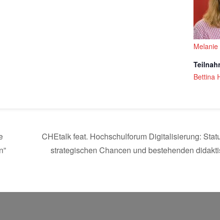
Melanie
Teilna
Bettina 
e
CHEtalk feat. Hochschulforum Digitalisierung: St
n”
strategischen Chancen und bestehenden didakt