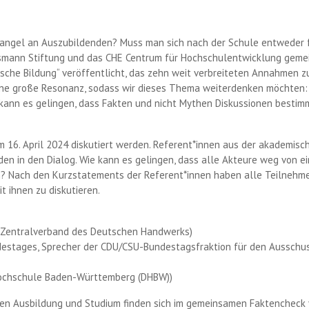
Mangel an Auszubildenden? Muss man sich nach der Schule entweder f
smann Stiftung und das CHE Centrum für Hochschulentwicklung geme
che Bildung“ veröffentlicht, das zehn weit verbreiteten Annahmen z
 eine große Resonanz, sodass wir dieses Thema weiterdenken möchten
ann es gelingen, dass Fakten und nicht Mythen Diskussionen bestimm
 16. April 2024 diskutiert werden. Referent*innen aus der akademisc
nden in den Dialog. Wie kann es gelingen, dass alle Akteure weg von 
n? Nach den Kurzstatements der Referent*innen haben alle Teilnehmen
t ihnen zu diskutieren.
ng, Zentralverband des Deutschen Handwerks)
estages, Sprecher der CDU/CSU-Bundestagsfraktion für den Ausschus
n Hochschule Baden-Württemberg (DHBW))
en Ausbildung und Studium finden sich im gemeinsamen Faktencheck