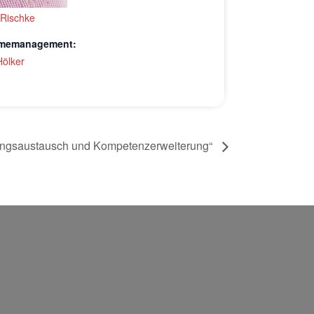
 Rischke
hmemanagement:
Hölker
rungsaustausch und Kompetenzerweiterung“