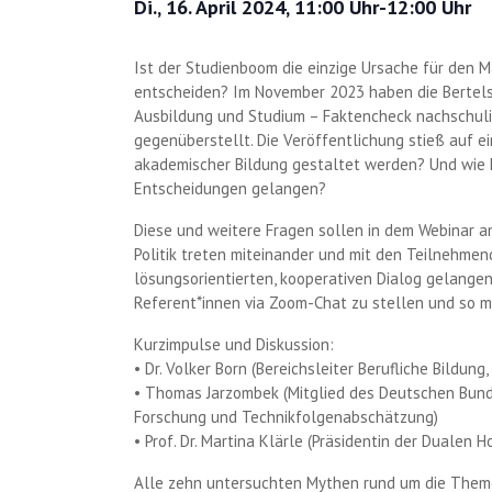
Di., 16. April 2024, 11:00 Uhr
-
12:00 Uhr
Ist der Studienboom die einzige Ursache für den 
entscheiden? Im November 2023 haben die Bertel
Ausbildung und Studium – Faktencheck nachschulis
gegenüberstellt. Die Veröffentlichung stieß auf
akademischer Bildung gestaltet werden? Und wie k
Entscheidungen gelangen?
Diese und weitere Fragen sollen in dem Webinar am
Politik treten miteinander und mit den Teilnehme
lösungsorientierten, kooperativen Dialog gelange
Referent*innen via Zoom-Chat zu stellen und so mi
Kurzimpulse und Diskussion:
• Dr. Volker Born (Bereichsleiter Berufliche Bildu
• Thomas Jarzombek (Mitglied des Deutschen Bund
Forschung und Technikfolgenabschätzung)
• Prof. Dr. Martina Klärle (Präsidentin der Duale
Alle zehn untersuchten Mythen rund um die Them