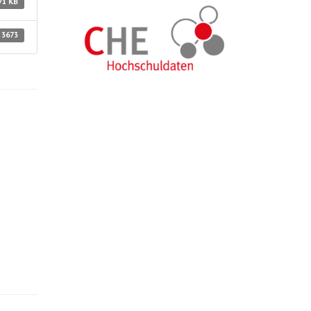
71 KB
3673