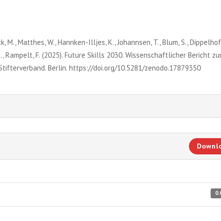
ck, M., Matthes, W., Hannken-Illjes, K., Johannsen, T., Blum, S., Dippelhofe
h, H., Rampelt, F. (2025). Future Skills 2030. Wissenschaftlicher Bericht z
tifterverband. Berlin. https://doi.org/10.5281/zenodo.17879350
Downl
0.