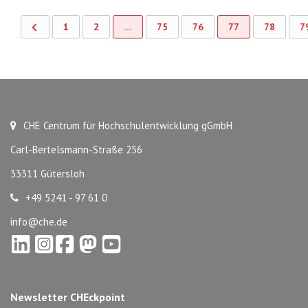
1
2
…
75
76
77
78
7
CHE Centrum für Hochschulentwicklung gGmbH
Carl-Bertelsmann-Straße 256
33311 Gütersloh
+49 5241 - 97 61 0
info@che.de
Newsletter CHEckpoint