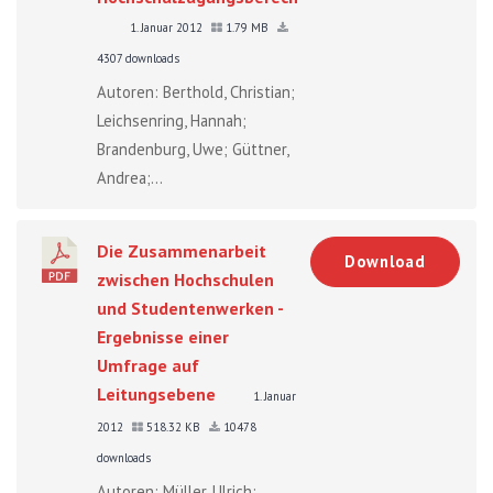
1. Januar 2012
1.79 MB
4307 downloads
Autoren: Berthold, Christian;
Leichsenring, Hannah;
Brandenburg, Uwe; Güttner,
Andrea;...
Die Zusammenarbeit
Download
zwischen Hochschulen
und Studentenwerken -
Ergebnisse einer
Umfrage auf
Leitungsebene
1. Januar
2012
518.32 KB
10478
downloads
Autoren: Müller, Ulrich;