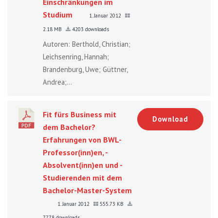
Einschränkungen im
Studium
1. Januar 2012
2.18 MB
4203 downloads
Autoren: Berthold, Christian;
Leichsenring, Hannah;
Brandenburg, Uwe; Güttner,
Andrea;...
Fit fürs Business mit
Download
dem Bachelor?
Erfahrungen von BWL-
Professor(inn)en, -
Absolvent(inn)en und -
Studierenden mit dem
Bachelor-Master-System
1. Januar 2012
555.73 KB
7778 downloads