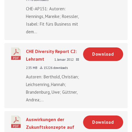
CHE-AP151: Autoren:
Hennings, Mareike; Roessler,
Isabel: Fit fürs Business mit
dem...
CHE Diversity Report C2:
Download
Lehramt
1. Januar 2012
2.35 MB
15226 downloads
Autoren: Berthold, Christian;
Leichsenring, Hannah;
Brandenburg, Uwe; Güttner,
Andrea;...
Auswirkungen der
Download
Zukunftskonzepte auf