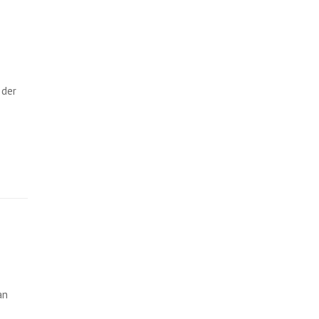
 der
an