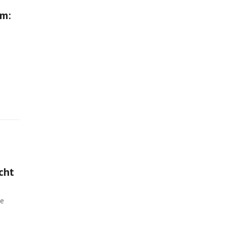
um:
cht
re