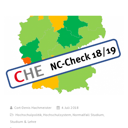
Cort-Denis Hachmeister
4. Juli 2018
Hochschulpolitik
,
Hochschulsystem
,
Normalfall Studium
,
Studium & Lehre