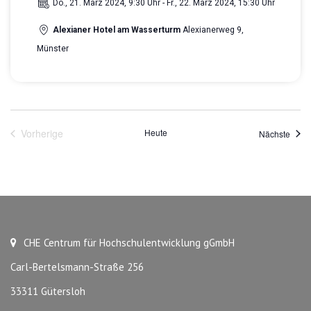
Do., 21. März 2024, 9:30 Uhr
-
Fr., 22. März 2024, 15:30 Uhr
Alexianer Hotel am Wasserturm
Alexianerweg 9,
Münster
Vorherige
Heute
Veran
Nächste
Veranstaltungen
CHE Centrum für Hochschulentwicklung gGmbH
Carl-Bertelsmann-Straße 256
33311 Gütersloh