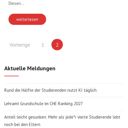
Diesen…
weiterlesen
Seitennummerierung
Vorherige
1
2
der
Beiträge
Aktuelle Meldungen
Rund die Hälfte der Studierenden nutzt KI täglich
Lehramt Grundschule im CHE Ranking 2027
Anteil leicht gesunken: Mehr als jede*r vierte Studierende lebt
noch bei den Eltern