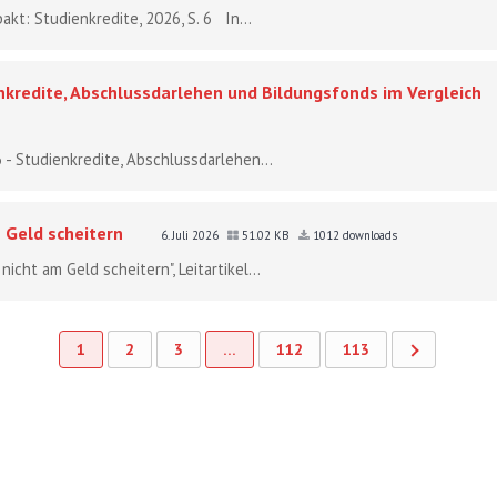
akt: Studienkredite, 2026, S. 6 In...
nkredite, Abschlussdarlehen und Bildungsfonds im Vergleich
 - Studienkredite, Abschlussdarlehen...
 Geld scheitern
6. Juli 2026
51.02 KB
1012 downloads
icht am Geld scheitern", Leitartikel...
1
2
3
…
112
113