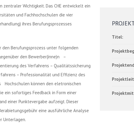
 zentraler Wichtigkeit. Das CHE entwickelt ein
rsitäten und Fachhochschulen die vier
PROJEK
rhandlung) ihres Berufungsprozesses
Titel:
r den Berufungsprozess unter folgenden
Projektbeg
g gegenüber den Bewerber(inne)n –
Projektend
entierung des Verfahrens – Qualitätssicherung
fahrens – Professionalität und Effizienz des
Projektlei
ns Hochschulen können den eletronischen
e ein sofortiges Feedback in Form einer
Projektmit
nd einer Punktevergabe aufzeigt. Dieser
 Berabietungsgebühr eine ausführliche Analyse
er Unterlagen.