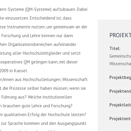
ment-Systeme (QM-Systeme) aufzubauen. Dabei
te einzusetzen. Entscheidend ist, dass
iese Instrumente nutzen, um gemeinsam an der
PROJEK
in Forschung und Lehre können nur dann
chen Organisationsbereichen aufeinander
Titel:
istung aller Hochschulmitglieder und setzt
Gemeinscha
kooperatives QM gelingen kann, mit dieser
Wissenscha
2009 in Kassel.
Projektbeg
ker/innen aus Hochschulleitungen, Wissenschaft
t die Prozesse selber haben müssen, wenn sie
Projektend
e Führung aus? Welche institutionellen
Projektlei
 brauchen gute Lehre und Forschung?
 qualitativen Erfolg der Hochschule leisten?
Projektmit
n zur Sprache kommen und den Ausgangspunkt