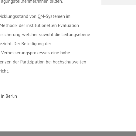
Tagungsteilnehmer/innen bilden.
twicklungsstand von QM-Systemen im
ethodik der institutionellen Evaluation
tssicherung, welcher sowohl die Leitungsebene
zieht. Der Beteiligung der
s Verbesserungsprozesses eine hohe
renzen der Partizipation bei hochschulweiten
icht.
in Berlin