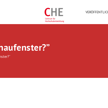
VERÖFFENTLI
chaufenster?”
nster?”