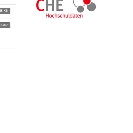
45 KB
8207