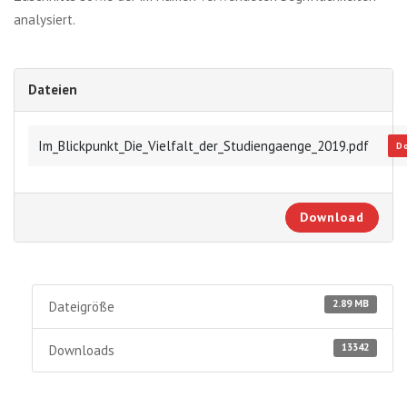
analysiert.
Dateien
Im_Blickpunkt_Die_Vielfalt_der_Studiengaenge_2019.pdf
D
Download
2.89 MB
Dateigröße
13342
Downloads