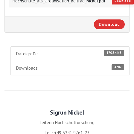
Hochschule_als_Organisation_Beitrag_Nickel.pdf
Download
Download
170.34 KB
Dateigröße
4787
Downloads
Sigrun Nickel
Leiterin Hochschulforschung
Tel.: +49 5241 9761-23