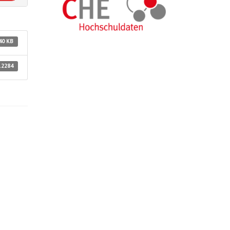
40 KB
12284