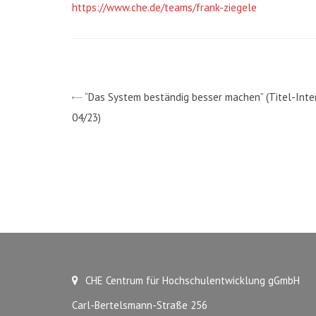
https://www.che.de/teams/frank-ziegele
“Das System beständig besser machen” (Titel-In
04/23)
CHE Centrum für Hochschulentwicklung gGmbH
Carl-Bertelsmann-Straße 256