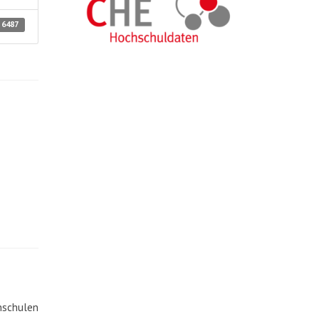
6487
chschulen