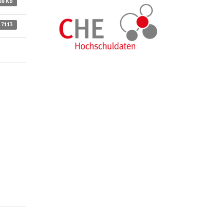
88 KB
7113