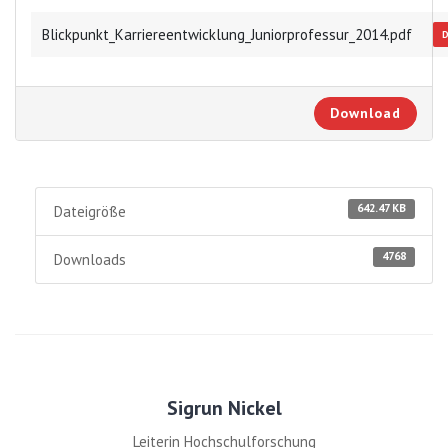
Blickpunkt_Karriereentwicklung_Juniorprofessur_2014.pdf
Download
642.47 KB
Dateigröße
4768
Downloads
Sigrun Nickel
Leiterin Hochschulforschung