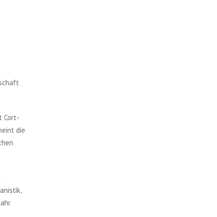
schaft
t Cort-
eint die
ichen
n
nistik,
Jahr