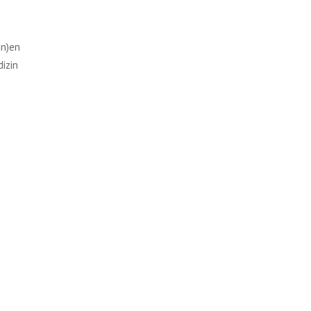
nn)en
izin