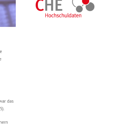
ie
e
 war das
5).
chern