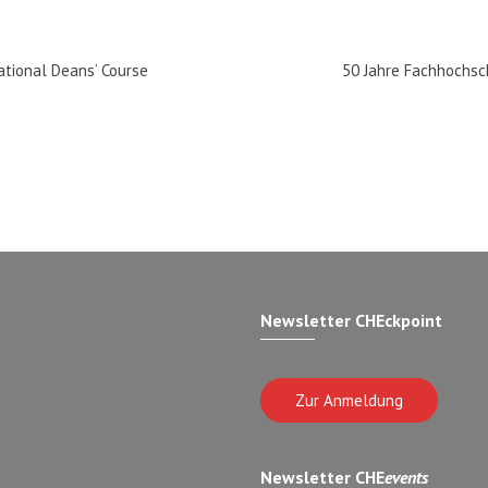
ational Deans‘ Course
50 Jahre Fachhochs
Newsletter CHEckpoint
Zur Anmeldung
Newsletter CHE
events