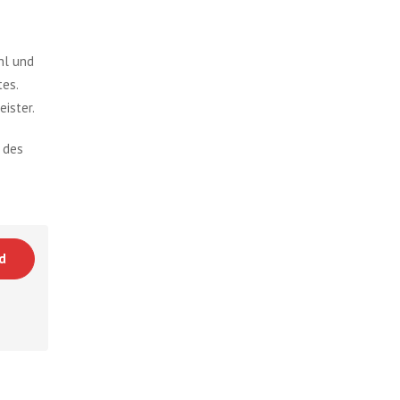
hl und
es.
eister.
 des
d