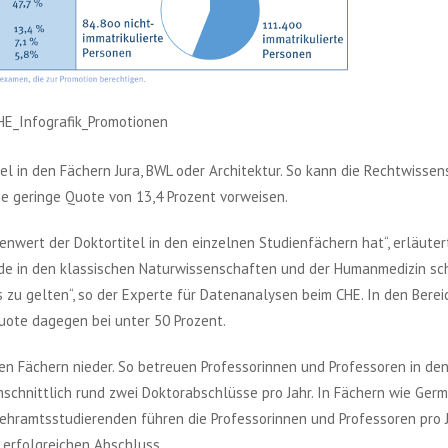
HE_Infografik_Promotionen
el in den Fächern Jura, BWL oder Architektur. So kann die Rechtwissen
se geringe Quote von 13,4 Prozent vorweisen.
enwert der Doktortitel in den einzelnen Studienfächern hat“, erläuter
ade in den klassischen Naturwissenschaften und der Humanmedizin sch
s zu gelten“, so der Experte für Datenanalysen beim CHE. In den Bere
uote dagegen bei unter 50 Prozent.
en Fächern nieder. So betreuen Professorinnen und Professoren in de
schnittlich rund zwei Doktorabschlüsse pro Jahr. In Fächern wie Germa
Lehramtsstudierenden führen die Professorinnen und Professoren pro 
 erfolgreichen Abschluss.