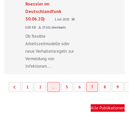
Roessler im
Deutschlandfunk
30.06.20)
1. Juli 2020
0.00 KB
25161 downloads
Ob flexible
Arbeitszeitmodelle oder
neue Verhaltensregeln zur
Vermeidung von
Infektionen....
1
2
…
5
6
7
8
9
Alle Publikationen