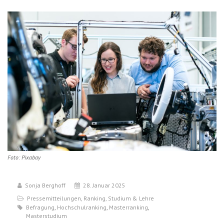
Foto: Pixabay
Sonja Berghoff
28. Januar 2025
Pressemitteilungen
,
Ranking
,
Studium & Lehre
Befragung
,
Hochschulranking
,
Masterranking
,
Masterstudium