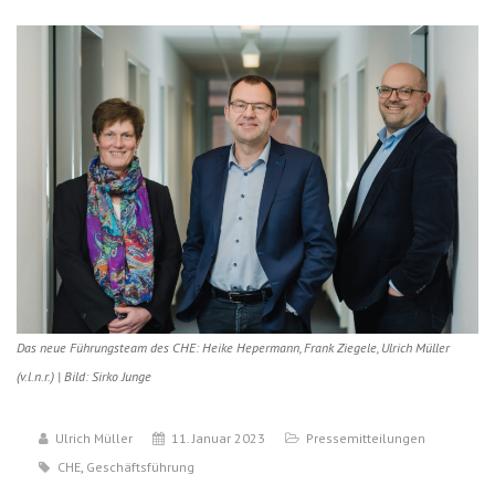
Das neue Führungsteam des CHE: Heike Hepermann, Frank Ziegele, Ulrich Müller
(v.l.n.r.) | Bild: Sirko Junge
Ulrich Müller
11. Januar 2023
Pressemitteilungen
CHE
,
Geschäftsführung