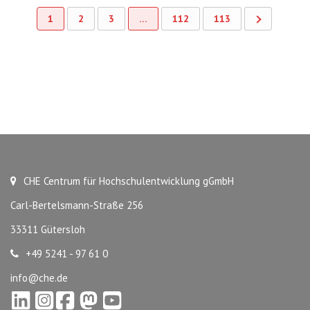
1
2
3
…
112
113
CHE Centrum für Hochschulentwicklung gGmbH
Carl-Bertelsmann-Straße 256
33311 Gütersloh
+49 5241 - 97 61 0
info@che.de