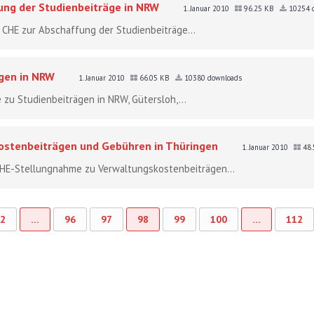
ung der Studienbeiträge in NRW
1. Januar 2010
96.25 KB
10254 
 CHE zur Abschaffung der Studienbeiträge...
gen in NRW
1. Januar 2010
66.05 KB
10380 downloads
 zu Studienbeiträgen in NRW, Gütersloh,...
stenbeiträgen und Gebühren in Thüringen
1. Januar 2010
48.
: CHE-Stellungnahme zu Verwaltungskostenbeiträgen...
2
…
96
97
98
99
100
…
112