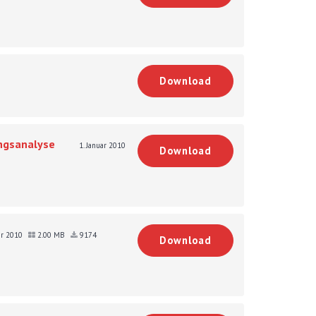
Download
ungsanalyse
1. Januar 2010
Download
uar 2010
2.00 MB
9174
Download