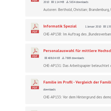
2010
1.14 MB
5654 downloads
Autoren: Berthold, Christian; Brandenburg, 
Informatik Spezial
1. Januar 2010
1.5
CHE-AP138: Im Auftrag des „Bundesverband
Personalauswahl für mittlere Hochsc
408.04 KB
7889 downloads
CHE-AP131: Das Arbeitspapier beleuchtet d
Familie im Profil - Vergleich der Fam
downloads
CHE-AP133: Vor dem Hintergrund des demogr