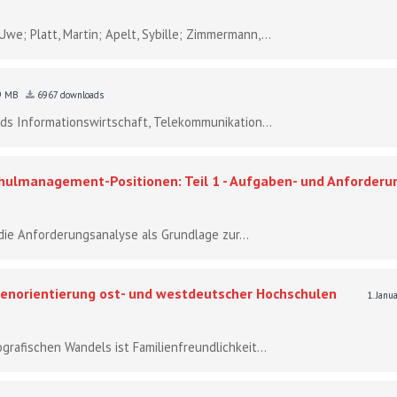
Uwe; Platt, Martin; Apelt, Sybille; Zimmermann,...
9 MB
6967 downloads
s Informationswirtschaft, Telekommunikation...
hulmanagement-Positionen: Teil 1 - Aufgaben- und Anforder
ie Anforderungsanalyse als Grundlage zur...
ilienorientierung ost- und westdeutscher Hochschulen
1. Jan
afischen Wandels ist Familienfreundlichkeit...