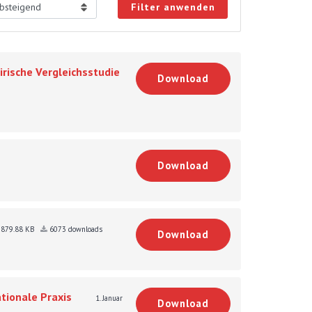
Filter anwenden
rische Vergleichsstudie
Download
Download
879.88 KB
6073 downloads
Download
tionale Praxis
1. Januar
Download