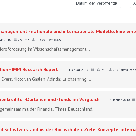
anagement - nationale und internationale Modelle. Eine empi
nuar 2010
2.51 MB
11353 downloads
arriereförderung im Wissenschaftsmanagement...
tion - IMPI Research Report
1. Januar 2010
1.60 MB
7106 downloads
Evers, Nico; van Gaalen, Adinda; Leichsenring,...
ienkredite, -Darlehen und -fonds im Vergleich
1. Januar 2010
gemeinsam mit der Financial Times Deutschland...
 Selbstverständnis der Hochschulen. Ziele, Konzepte, interna