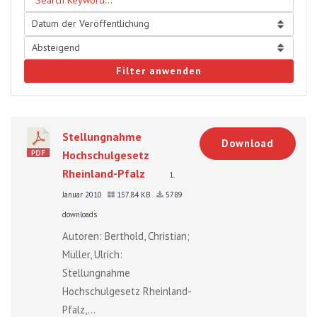
Filter anwenden
Stellungnahme
Download
Hochschulgesetz
Rheinland-Pfalz
1.
Januar 2010
157.84 KB
5789
downloads
Autoren: Berthold, Christian;
Müller, Ulrich:
Stellungnahme
Hochschulgesetz Rheinland-
Pfalz,...