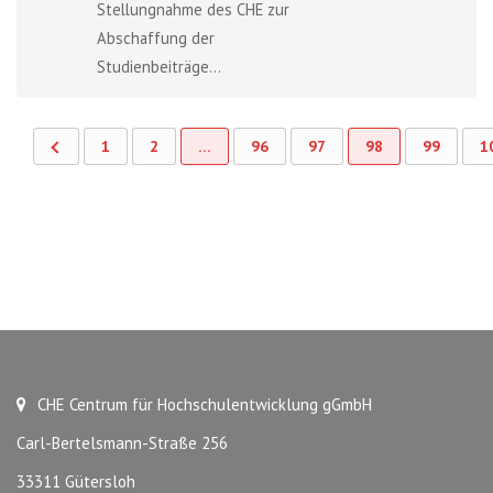
Stellungnahme des CHE zur
Abschaffung der
Studienbeiträge...
1
2
…
96
97
98
99
1
CHE Centrum für Hochschulentwicklung gGmbH
Carl-Bertelsmann-Straße 256
33311 Gütersloh