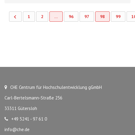
1
2
…
96
97
98
99
1
CHE Centrum für Hochschulentwicklung gGmbH
Carl-Bertelsmann-Straße 256
33311 Gütersloh
+49 5241 - 97 61 0
info@che.de