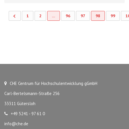
1
2
…
96
97
98
99
1
CHE Centrum für Hochschulentwicklung gGmbH
Carl-Bertelsmann-Straße 256
33311 Gütersloh
+49 5241 - 97 61 0
info@che.de