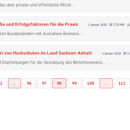
as über private und öffentliche Mittel...
e und Erfolgsfaktoren für die Praxis
1. Januar 2010
2.78 MB
allen Bundesländern mit Ausnahme Bremens...
aat von Hochschulen im Land Sachsen-Anhalt
1. Januar 2010
1.
d Empfehlungen für die Gestaltung des Berichtswesens...
2
…
96
97
98
99
100
…
112