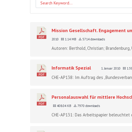
Mission Gesellschaft. Engagement und
2010
1.14 MB
5714 downloads
Autoren: Berthold, Christian; Brandenburg, 
Informatik Spezial
1. Januar 2010
1.5
CHE-AP138: Im Auftrag des „Bundesverband
Personalauswahl für mittlere Hochsc
408.04 KB
7970 downloads
CHE-AP131: Das Arbeitspapier beleuchtet d