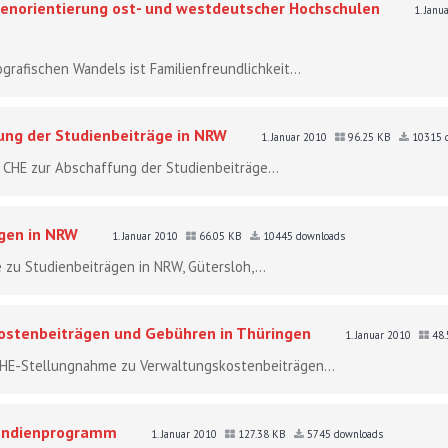
ilienorientierung ost- und westdeutscher Hochschulen
1. Jan
afischen Wandels ist Familienfreundlichkeit...
ung der Studienbeiträge in NRW
1. Januar 2010
96.25 KB
10315 
 CHE zur Abschaffung der Studienbeiträge...
gen in NRW
1. Januar 2010
66.05 KB
10445 downloads
 zu Studienbeiträgen in NRW, Gütersloh,...
stenbeiträgen und Gebühren in Thüringen
1. Januar 2010
48.
: CHE-Stellungnahme zu Verwaltungskostenbeiträgen...
pendienprogramm
1. Januar 2010
127.38 KB
5745 downloads