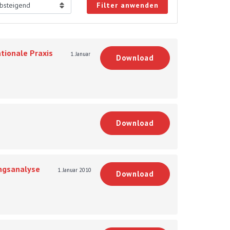
Filter anwenden
tionale Praxis
1. Januar
Download
Download
ungsanalyse
1. Januar 2010
Download