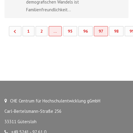
demografischen Wandels ist
Familienfreundlichkeit...
1
2
…
95
96
97
98
9
CHE Centrum für Hochschulentwicklung gGmbH
Carl-Bertelsmann-Straße 256
33311 Gütersloh
+49 5241 - 97 61 0