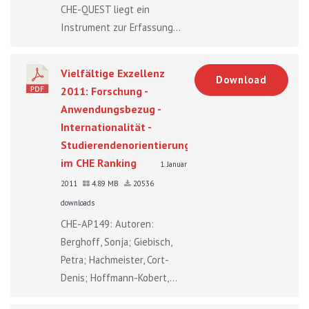
CHE-QUEST liegt ein
Instrument zur Erfassung...
Vielfältige Exzellenz
Download
2011: Forschung -
Anwendungsbezug -
Internationalität -
Studierendenorientierung
im CHE Ranking
1. Januar
2011
4.89 MB
20536
downloads
CHE-AP149: Autoren:
Berghoff, Sonja; Giebisch,
Petra; Hachmeister, Cort-
Denis; Hoffmann-Kobert,...