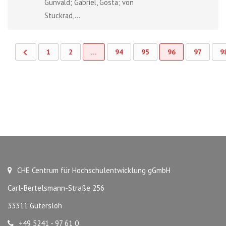
Gunvald; Gabriel, Gösta; von
Stuckrad,...
1
2
…
94
95
96
97
9
CHE Centrum für Hochschulentwicklung gGmbH
Carl-Bertelsmann-Straße 256
33311 Gütersloh
+49 5241 - 97 61 0