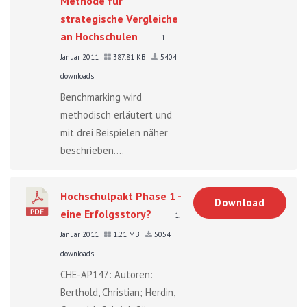
Methode für
strategische Vergleiche
an Hochschulen
1.
Januar 2011
387.81 KB
5404
downloads
Benchmarking wird
methodisch erläutert und
mit drei Beispielen näher
beschrieben....
Hochschulpakt Phase 1 -
Download
eine Erfolgsstory?
1.
Januar 2011
1.21 MB
5054
downloads
CHE-AP147: Autoren:
Berthold, Christian; Herdin,