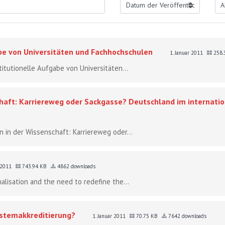
abe von Universitäten und Fachhochschulen
1. Januar 2011
258.
titutionelle Aufgabe von Universitäten...
haft: Karriereweg oder Sackgasse? Deutschland im internatio
n in der Wissenschaft: Karriereweg oder...
r 2011
743.94 KB
4862 downloads
nalisation and the need to redefine the...
Systemakkreditierung?
1. Januar 2011
70.75 KB
7642 downloads