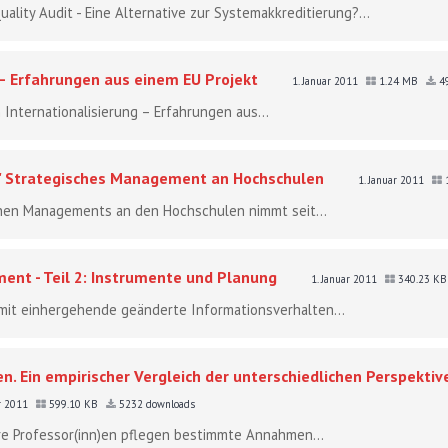
uality Audit - Eine Alternative zur Systemakkreditierung?...
 – Erfahrungen aus einem EU Projekt
1. Januar 2011
1.24 MB
49
Internationalisierung – Erfahrungen aus...
.." Strategisches Management an Hochschulen
1. Januar 2011
hen Managements an den Hochschulen nimmt seit...
ent - Teil 2: Instrumente und Planung
1. Januar 2011
340.23 K
it einhergehende geänderte Informationsverhalten...
. Ein empirischer Vergleich der unterschiedlichen Perspekti
ar 2011
599.10 KB
5232 downloads
e Professor(inn)en pflegen bestimmte Annahmen...