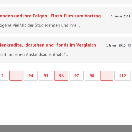
enden und ihre Folgen - Flash-Film zum Vortrag
1. Januar 2011
gene Vielfalt der Studierenden und ihre...
ienkredite, -darlehen und -fonds im Vergleich
1. Januar 2011
cht mir einen Auslandsaufenthalt?“...
2
…
94
95
96
97
98
…
112