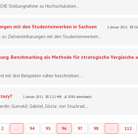
n: CHE Stellungnahme zu Hochschulräten...
ungen mit den Studentenwerken in Sachsen
1. Januar 2011
56
e zu Zielvereinbarungen mit den Studentenwerken...
ung. Benchmarking als Methode für strategische Vergleiche 
 mit drei Beispielen näher beschrieben....
story?
1. Januar 2011
1.21 MB
5081 downloads
rdin, Gunvald; Gabriel, Gösta; von Stuckrad,...
2
…
94
95
96
97
98
…
112