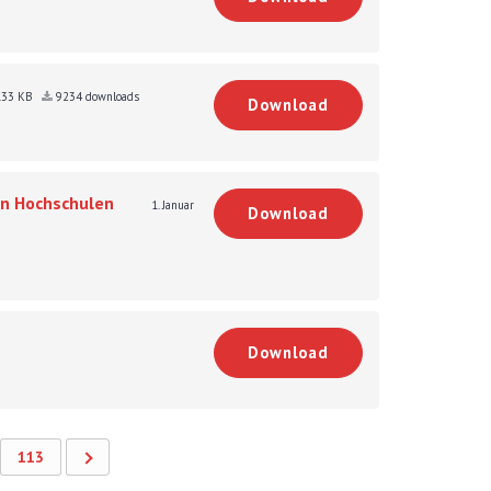
.33 KB
9234 downloads
Download
an Hochschulen
1. Januar
Download
Download
113