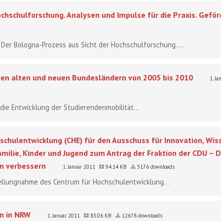
ochschulforschung. Analysen und Impulse für die Praxis. Gef
: Der Bologna-Prozess aus Sicht der Hochschulforschung....
den alten und neuen Bundesländern von 2005 bis 2010
1. J
die Entwicklung der Studierendenmobilität...
chulentwicklung (CHE) für den Ausschuss für Innovation, Wis
milie, Kinder und Jugend zum Antrag der Fraktion der CDU – 
en verbessern
1. Januar 2011
94.14 KB
5176 downloads
Stellungnahme des Centrum für Hochschulentwicklung...
n in NRW
1. Januar 2011
83.06 KB
12678 downloads