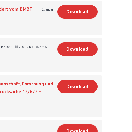
ördert vom BMBF
1. Januar
Download
anuar 2011
250.55 KB
4716
Download
senschaft, Forschung und
Download
Drucksache 15/675 –
Download