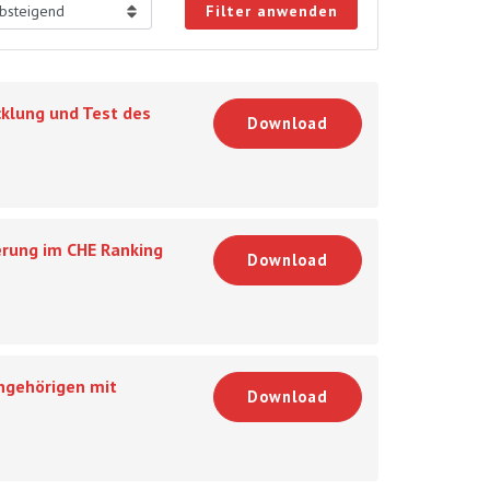
Filter anwenden
klung und Test des
Download
ierung im CHE Ranking
Download
angehörigen mit
Download