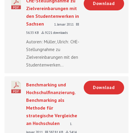
CHE-Stellungnahme zu
Download
Zielvereinbarungen mit
den Studentenwerken in
Sachsen
1. Januar 2011
56.33 KB
9221 downloads
Autoren: Müller, Ulrich: CHE-
Stellungnahme zu
Zielvereinbarungen mit den
Studentenwerken...
Benchmarking und
Download
Hochschulfinanzierung.
Benchmarking als
Methode für
strategische Vergleiche
an Hochschulen
1.
Januar 2011
387.81 KB
5414