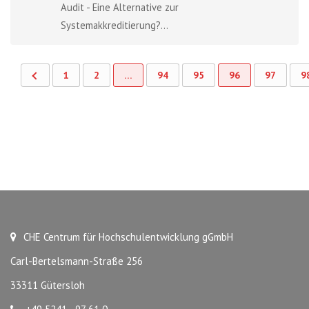
Audit - Eine Alternative zur
Systemakkreditierung?...
1
2
…
94
95
96
97
9
CHE Centrum für Hochschulentwicklung gGmbH
Carl-Bertelsmann-Straße 256
33311 Gütersloh