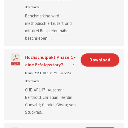
downloads
Benchmarking wird
methodisch erläutert und
mit drei Beispielen näher
beschrieben....
Hochschulpakt Phase 1 -
Download
eine Erfolgsstory?
1.
Januar 2011
1.21 MB
5062
downloads
CHE-AP147: Autoren:
Berthold, Christian; Herdin,
Gunvald; Gabriel, Gösta; von
Stuckrad,...