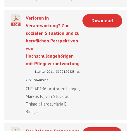
Verloren in
Download
Verantwortung? Zur
sozialen Situation und zu
beruflichen Perspektiven
von
Hochschulangehörigen
mit Pflegeverantwortung
1. Januar 2011
791.79 KB
7251 downloads
CHE-AP146: Autoren: Langer,
Markus F.; von Stuckrad,
Thimo ; Harde, Maria E.;
Ries,...
Der Bologna-Prozess aus