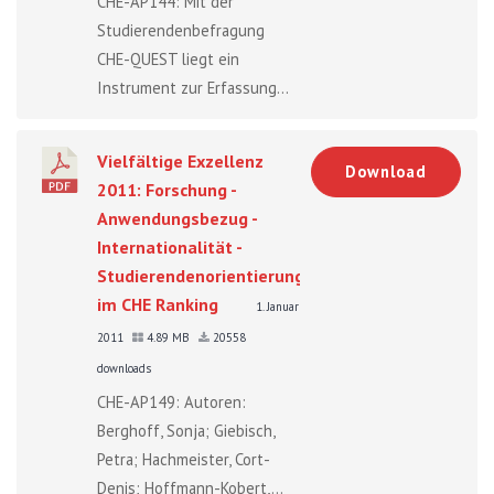
CHE-AP144: Mit der
Studierendenbefragung
CHE-QUEST liegt ein
Instrument zur Erfassung...
Vielfältige Exzellenz
Download
2011: Forschung -
Anwendungsbezug -
Internationalität -
Studierendenorientierung
im CHE Ranking
1. Januar
2011
4.89 MB
20558
downloads
CHE-AP149: Autoren:
Berghoff, Sonja; Giebisch,
Petra; Hachmeister, Cort-
Denis; Hoffmann-Kobert,...