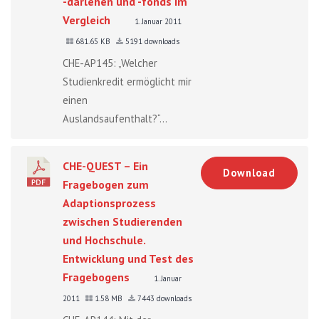
-darlehen und -fonds im
Vergleich
1. Januar 2011
681.65 KB
5191 downloads
CHE-AP145: „Welcher
Studienkredit ermöglicht mir
einen
Auslandsaufenthalt?“...
CHE-QUEST – Ein
Download
Fragebogen zum
Adaptionsprozess
zwischen Studierenden
und Hochschule.
Entwicklung und Test des
Fragebogens
1. Januar
2011
1.58 MB
7443 downloads