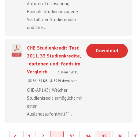
Autoren: Leichsenring,
Hannah: Studienbezogene
Vielfalt der Studierenden
und ihre...
CHE-Studienkredit-Test
Download
2011. 33 Studienkredite,
-darlehen und -fonds im
Vergleich
1. Januar 2011
681.65 KB
5259 downloads
CHE-AP145: „Welcher
Studienkredit ermöglicht mir
einen
Auslandsaufenthalt?“...
1
2
…
93
94
95
96
9