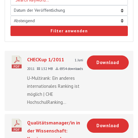
Filter anwenden
CHECKup 1/2011
1. Juni
Download
2011
1.52 MB
6954 downloads
U-Multirank: Ein anderes
internationales Ranking ist
möglich | CHE
HochschulRanking...
Qualitätsmanager/in in
Download
der Wissenschaft: