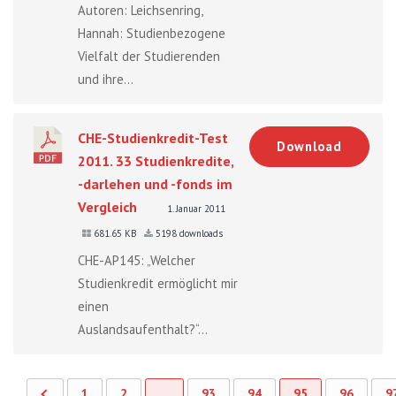
Autoren: Leichsenring,
Hannah: Studienbezogene
Vielfalt der Studierenden
und ihre...
CHE-Studienkredit-Test
Download
2011. 33 Studienkredite,
-darlehen und -fonds im
Vergleich
1. Januar 2011
681.65 KB
5198 downloads
CHE-AP145: „Welcher
Studienkredit ermöglicht mir
einen
Auslandsaufenthalt?“...
1
2
…
93
94
95
96
9