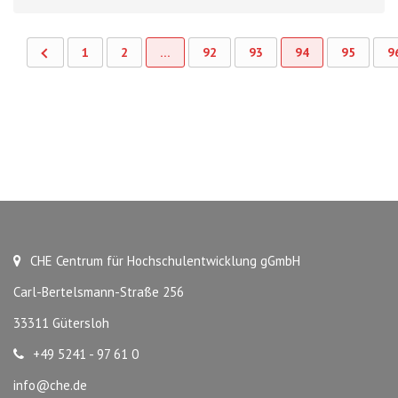
1
2
…
92
93
94
95
9
CHE Centrum für Hochschulentwicklung gGmbH
Carl-Bertelsmann-Straße 256
33311 Gütersloh
+49 5241 - 97 61 0
info@che.de