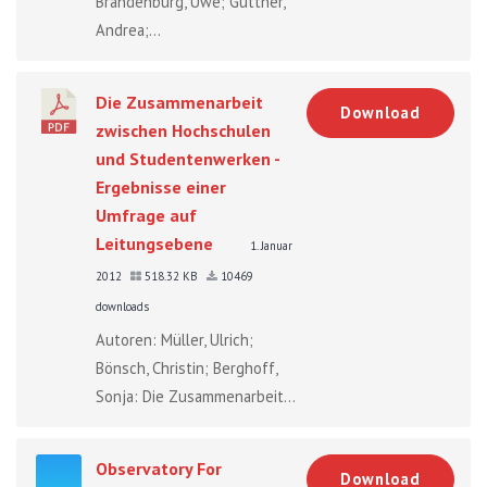
Brandenburg, Uwe; Güttner,
Andrea;...
Die Zusammenarbeit
Download
zwischen Hochschulen
und Studentenwerken -
Ergebnisse einer
Umfrage auf
Leitungsebene
1. Januar
2012
518.32 KB
10469
downloads
Autoren: Müller, Ulrich;
Bönsch, Christin; Berghoff,
Sonja: Die Zusammenarbeit...
Observatory For
Download