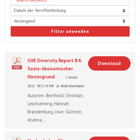
Filter anwenden
CHE Diversity Report B4:
Download
Sozio-ökonomischer
Hintergrund
1. Januar
2012
2.74 MB
4668 downloads
Autoren: Berthold, Christian;
Leichsenring, Hannah;
Brandenburg, Uwe; Güttner,
Andrea;...