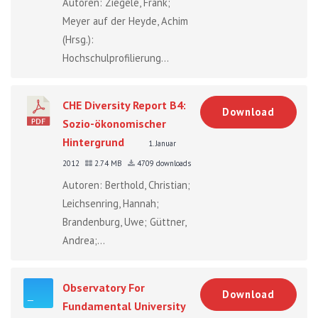
Autoren: Ziegele, Frank;
Meyer auf der Heyde, Achim
(Hrsg.):
Hochschulprofilierung...
CHE Diversity Report B4:
Download
Sozio-ökonomischer
Hintergrund
1. Januar
2012
2.74 MB
4709 downloads
Autoren: Berthold, Christian;
Leichsenring, Hannah;
Brandenburg, Uwe; Güttner,
Andrea;...
Observatory For
Download
Fundamental University