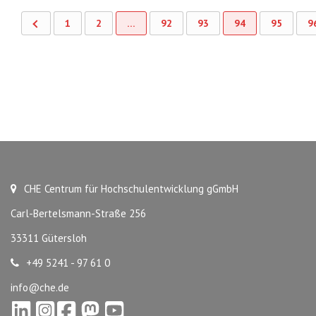
1
2
…
92
93
94
95
9
CHE Centrum für Hochschulentwicklung gGmbH
Carl-Bertelsmann-Straße 256
33311 Gütersloh
+49 5241 - 97 61 0
info@che.de