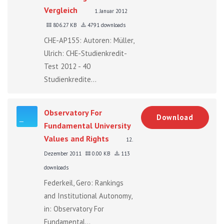
Vergleich
1. Januar 2012
806.27 KB
4791 downloads
CHE-AP155: Autoren: Müller,
Ulrich: CHE-Studienkredit-
Test 2012 - 40
Studienkredite...
Observatory For
Download
Fundamental University
Values and Rights
12.
Dezember 2011
0.00 KB
113
downloads
Federkeil, Gero: Rankings
and Institutional Autonomy,
in: Observatory For
Fundamental...