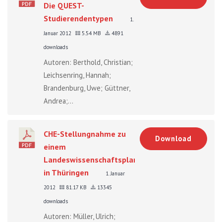
Die QUEST-
Studierendentypen
1.
Januar 2012
5.54 MB
4891
downloads
Autoren: Berthold, Christian;
Leichsenring, Hannah;
Brandenburg, Uwe; Güttner,
Andrea;...
CHE-Stellungnahme zu
Download
einem
Landeswissenschaftsplan
in Thüringen
1. Januar
2012
81.17 KB
13345
downloads
Autoren: Müller, Ulrich;