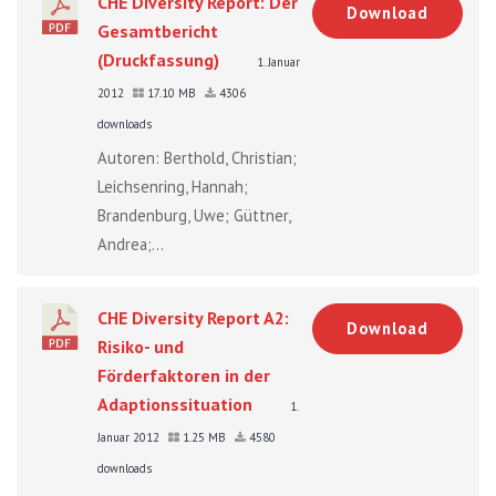
CHE Diversity Report: Der
Download
Gesamtbericht
(Druckfassung)
1. Januar
2012
17.10 MB
4306
downloads
Autoren: Berthold, Christian;
Leichsenring, Hannah;
Brandenburg, Uwe; Güttner,
Andrea;...
CHE Diversity Report A2:
Download
Risiko- und
Förderfaktoren in der
Adaptionssituation
1.
Januar 2012
1.25 MB
4580
downloads