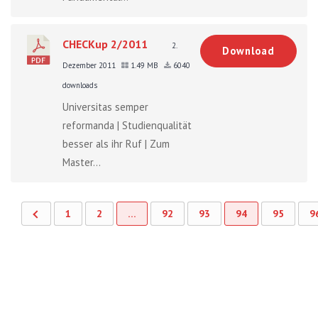
CHECKup 2/2011
2.
Download
Dezember 2011
1.49 MB
6040
downloads
Universitas semper
reformanda | Studienqualität
besser als ihr Ruf | Zum
Master...
1
2
…
92
93
94
95
9