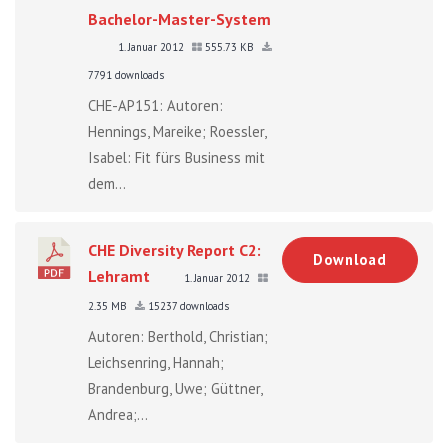
Bachelor-Master-System
1. Januar 2012
555.73 KB
7791 downloads
CHE-AP151: Autoren:
Hennings, Mareike; Roessler,
Isabel: Fit fürs Business mit
dem...
CHE Diversity Report C2:
Download
Lehramt
1. Januar 2012
2.35 MB
15237 downloads
Autoren: Berthold, Christian;
Leichsenring, Hannah;
Brandenburg, Uwe; Güttner,
Andrea;...