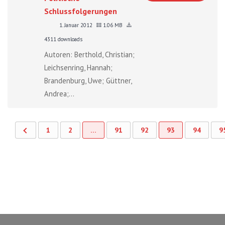
Schlussfolgerungen
1. Januar 2012
1.06 MB
4311 downloads
Autoren: Berthold, Christian;
Leichsenring, Hannah;
Brandenburg, Uwe; Güttner,
Andrea;...
1
2
…
91
92
93
94
9