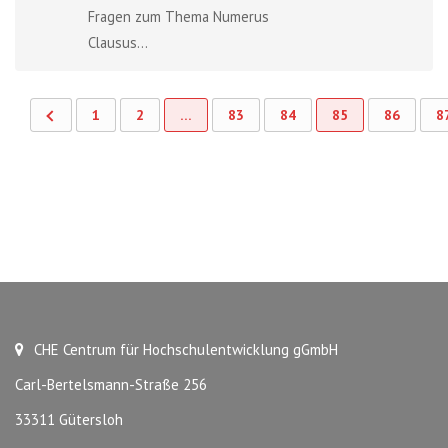
Fragen zum Thema Numerus
Clausus...
1
2
…
83
84
85
86
8
CHE Centrum für Hochschulentwicklung gGmbH
Carl-Bertelsmann-Straße 256
33311 Gütersloh