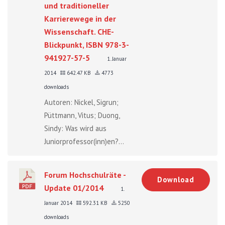
und traditioneller
Karrierewege in der
Wissenschaft. CHE-
Blickpunkt, ISBN 978-3-
941927-57-5
1. Januar
2014
642.47 KB
4773
downloads
Autoren: Nickel, Sigrun;
Püttmann, Vitus; Duong,
Sindy: Was wird aus
Juniorprofessor(inn)en?...
Forum Hochschulräte -
Download
Update 01/2014
1.
Januar 2014
592.31 KB
5250
downloads