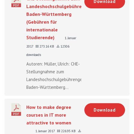
Download
Landeshochschulgebührengesetz
Baden-Württemberg
(Gebühren für
internationale
Studierende)
1. Januar
2017
273.16 KB
12306
downloads
Autoren: Müller, Ulrich: CHE-
Stellungnahme zum
Landeshochschulgebührengesetz
Baden-Württemberg...
How to make degree
Download
courses in IT more
attractive to women
1. Januar 2017
226.95 KB