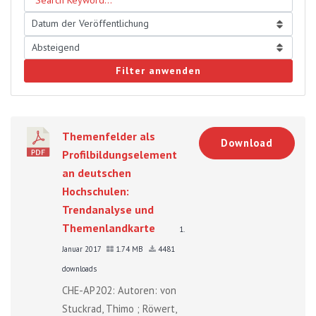
Filter anwenden
Themenfelder als
Download
Profilbildungselement
an deutschen
Hochschulen:
Trendanalyse und
Themenlandkarte
1.
Januar 2017
1.74 MB
4481
downloads
CHE-AP202: Autoren: von
Stuckrad, Thimo ; Röwert,