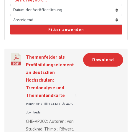
Filter anwenden
Themenfelder als
Download
Profilbildungselement
an deutschen
Hochschulen:
Trendanalyse und
Themenlandkarte
1.
Januar 2017
1.74 MB
4485
downloads
CHE-AP202: Autoren: von
Stuckrad, Thimo ; Röwert,