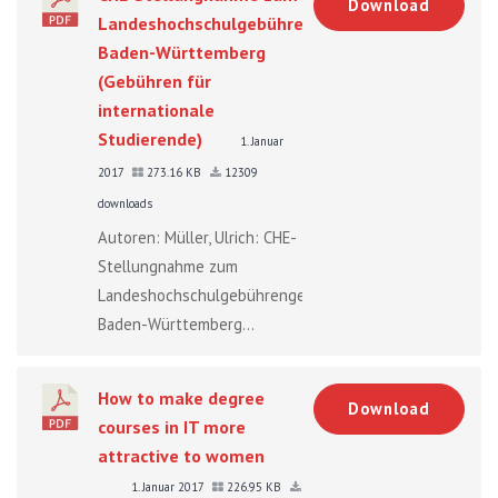
Download
Landeshochschulgebührengesetz
Baden-Württemberg
(Gebühren für
internationale
Studierende)
1. Januar
2017
273.16 KB
12309
downloads
Autoren: Müller, Ulrich: CHE-
Stellungnahme zum
Landeshochschulgebührengesetz
Baden-Württemberg...
How to make degree
Download
courses in IT more
attractive to women
1. Januar 2017
226.95 KB