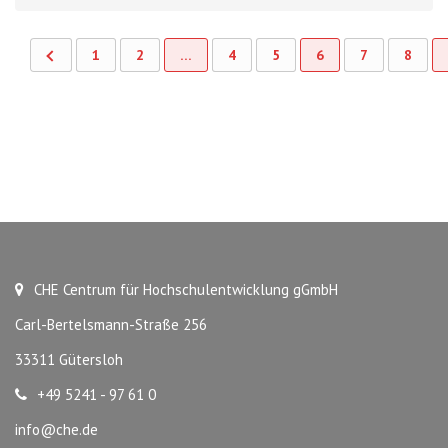
1
2
…
4
5
6
7
8
CHE Centrum für Hochschulentwicklung gGmbH
Carl-Bertelsmann-Straße 256
33311 Gütersloh
+49 5241 - 97 61 0
info@che.de